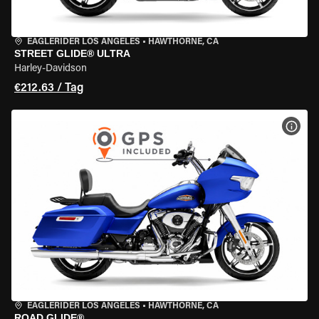
EAGLERIDER LOS ANGELES
•
HAWTHORNE, CA
STREET GLIDE® ULTRA
Harley-Davidson
€212.63 / Tag
MOT
EAGLERIDER LOS ANGELES
•
HAWTHORNE, CA
ROAD GLIDE®