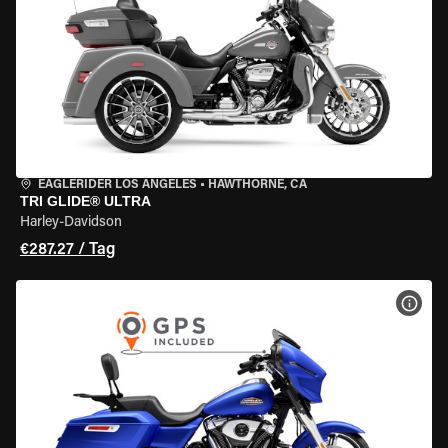
EAGLERIDER LOS ANGELES
•
HAWTHORNE, CA
TRI GLIDE® ULTRA
Harley-Davidson
€287.27 / Tag
MOT