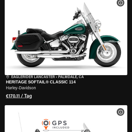
MOT
EAGLERIDER LANCASTER
•
PALMDALE, CA
HERITAGE SOFTAIL® CLASSIC 114
Harley-Davidson
€170.11 / Tag
MOT