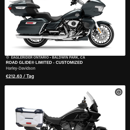
EAGLERIDER ONTARIO
•
BALDWIN PARK, CA
ROAD GLIDE® LIMITED - CUSTOMIZED
Harley-Davidson
€212.63 / Tag
MOT