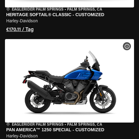
EAGLERIDER PALM SPRINGS
•
PALM SPRINGS, CA
HERITAGE SOFTAIL® CLASSIC - CUSTOMIZED
Harley-Davidson
€170.11 / Tag
MOT
EAGLERIDER PALM SPRINGS
•
PALM SPRINGS, CA
PAN AMERICA™ 1250 SPECIAL - CUSTOMIZED
Harley-Davidson