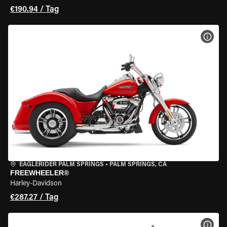
€190.94 / Tag
MOT
EAGLERIDER PALM SPRINGS
•
PALM SPRINGS, CA
FREEWHEELER®
Harley-Davidson
€287.27 / Tag
MOT