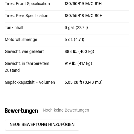
Tires, Front Specification
130/60B19 M/C 61H
Tires, Rear Specification
180/55B18 M/C 80H
Tankinhalt
6 gal. (22.7 l)
Motorölfüllmenge
5 qt. (4.7 l)
Gewicht, wie geliefert
883 lb. (400 kg)
Gewicht, in fahrbereitem
919 lb. (417 kg)
Zustand
Gepäckkapazität – Volumen
5.05 cu ft (0.143 m3)
Bewertungen
Noch keine Bewertungen
NEUE BEWERTUNG HINZUFÜGEN