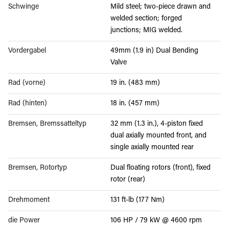
Schwinge
Mild steel; two-piece drawn and
welded section; forged
junctions; MIG welded.
Vordergabel
49mm (1.9 in) Dual Bending
Valve
Rad (vorne)
19 in. (483 mm)
Rad (hinten)
18 in. (457 mm)
Bremsen, Bremssatteltyp
32 mm (1.3 in.), 4-piston fixed
dual axially mounted front, and
single axially mounted rear
Bremsen, Rotortyp
Dual floating rotors (front), fixed
rotor (rear)
Drehmoment
131 ft-lb (177 Nm)
die Power
106 HP / 79 kW @ 4600 rpm