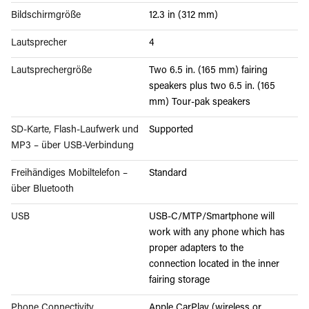
Bildschirmgröße
12.3 in (312 mm)
Lautsprecher
4
Lautsprechergröße
Two 6.5 in. (165 mm) fairing
speakers plus two 6.5 in. (165
mm) Tour-pak speakers
SD-Karte, Flash-Laufwerk und
Supported
MP3 – über USB-Verbindung
Freihändiges Mobiltelefon –
Standard
über Bluetooth
USB
USB-C/MTP/Smartphone will
work with any phone which has
proper adapters to the
connection located in the inner
fairing storage
Phone Connectivity
Apple CarPlay (wireless or