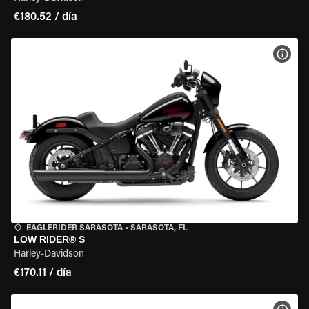
€180.52 / día
VER 
EAGLERIDER SARASOTA
•
SARASOTA, FL
LOW RIDER® S
Harley-Davidson
€170.11 / día