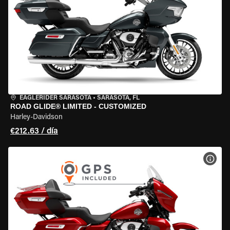
EAGLERIDER SARASOTA
•
SARASOTA, FL
ROAD GLIDE® LIMITED - CUSTOMIZED
Harley-Davidson
€212.63 / día
VER 