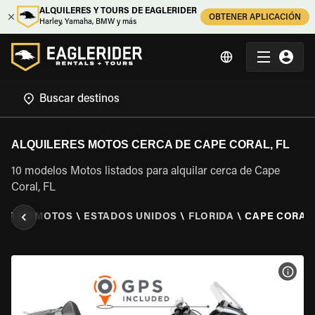
ALQUILERES Y TOURS DE EAGLERIDER
OBTENER APLICACIÓN
Harley, Yamaha, BMW y más
ALQUILERES MOTOS CERCA DE CAPE CORAL, FL
10 modelos Motos listados para alquilar cerca de Cape
Coral, FL
LER DE MOTOS
\
ESTADOS UNIDOS
\
FLORIDA
\
CAPE CORAL,
VER 