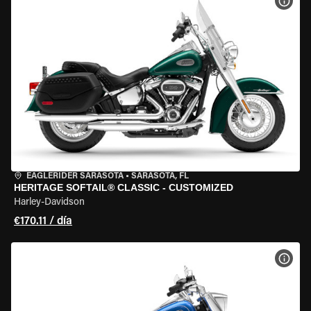
VER 
EAGLERIDER SARASOTA
•
SARASOTA, FL
HERITAGE SOFTAIL® CLASSIC - CUSTOMIZED
Harley-Davidson
€170.11 / día
VER 