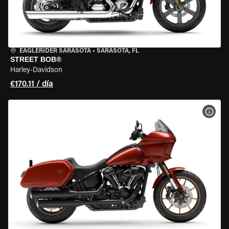
EAGLERIDER SARASOTA
•
SARASOTA, FL
STREET BOB®
Harley-Davidson
€170.11 / día
VER 