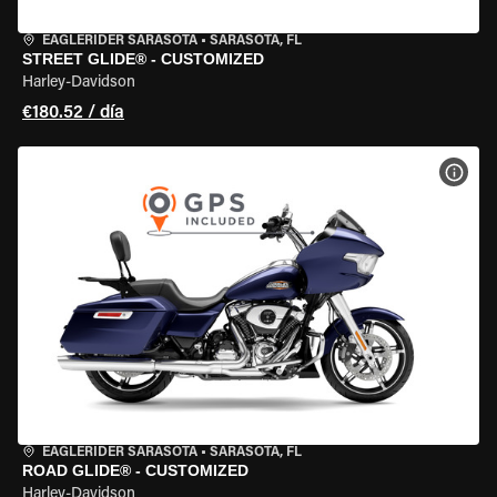
EAGLERIDER SARASOTA
•
SARASOTA, FL
STREET GLIDE® - CUSTOMIZED
Harley-Davidson
€180.52 / día
VER 
EAGLERIDER SARASOTA
•
SARASOTA, FL
ROAD GLIDE® - CUSTOMIZED
Harley-Davidson