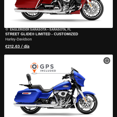
EAGLERIDER SARASOTA
•
SARASOTA, FL
STREET GLIDE® LIMITED - CUSTOMIZED
Harley-Davidson
€212.63 / día
VER 