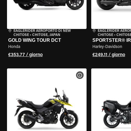
EAGLERIDER AEROPORTO DI NEW
EAGLERIDER AERO
CHITOSE
•
CHITOSE, JAPAN
CHITOSE
•
CHITOSE
GOLD WING TOUR DCT
SPORTSTER® IR
Honda
Harley-Davidson
€353.77 / giorno
€249.11 / giorno
VISUALIZZA SPECIFICHE D