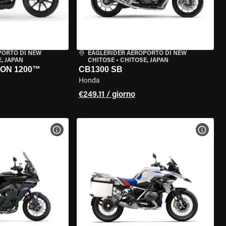
PORTO DI NEW
EAGLERIDER AEROPORTO DI NEW
, JAPAN
CHITOSE
•
CHITOSE, JAPAN
ON 1200™
CB1300 SB
Honda
€249.11 / giorno
ELLA MOTO
VISUALIZZA SPECIFICHE DELLA MOTO
VISUA