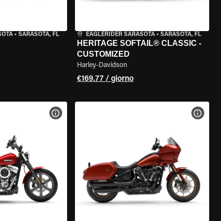
SOTA
•
SARASOTA, FL
EAGLERIDER SARASOTA
•
SARASOTA, FL
HERITAGE SOFTAIL® CLASSIC -
CUSTOMIZED
Harley-Davidson
€169.77 / giorno
ELLA MOTO
VISUALIZZA SPECIFICHE DELLA MOTO
VISUA