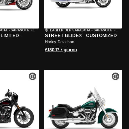
SOTA
•
SARASOTA, FL
EAGLERIDER SARASOTA
•
SARASOTA, FL
LIMITED -
STREET GLIDE® - CUSTOMIZED
Harley-Davidson
€180.17 / giorno
ELLA MOTO
VISUALIZZA SPECIFICHE DELLA MOTO
VISUA