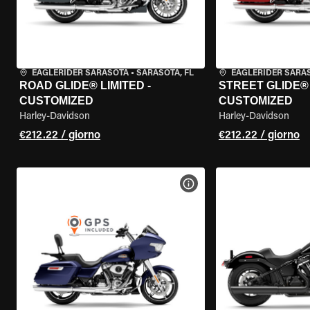
EAGLERIDER SARASOTA
•
SARASOTA, FL
EAGLERIDER SARA
ROAD GLIDE® LIMITED -
STREET GLIDE® 
CUSTOMIZED
CUSTOMIZED
Harley-Davidson
Harley-Davidson
€212.22 / giorno
€212.22 / giorno
VISUALIZZA SPECIFICHE D