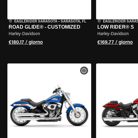
EAGLERIDER SARASOTA
•
SARASOTA, FL
EAGLERIDER SARA
ROAD GLIDE® - CUSTOMIZED
LOW RIDER® S
Harley-Davidson
Harley-Davidson
€180.17 / giorno
€169.77 / giorno
VISUALIZZA SPECIFICHE D