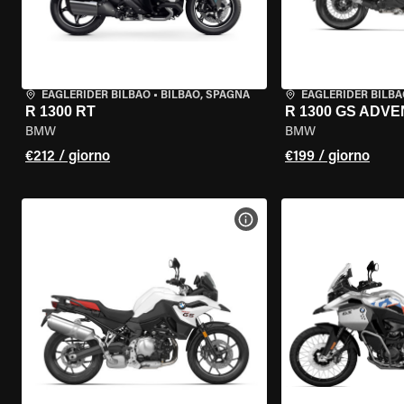
EAGLERIDER BILBAO
•
BILBAO, SPAGNA
EAGLERIDER BILBA
R 1300 RT
R 1300 GS ADV
BMW
BMW
€212 / giorno
€199 / giorno
VISUALIZZA SPECIFICHE D