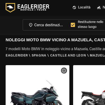
Località
N
Restituzione nello
stesso luogo
NOLEGGI MOTO BMW VICINO A MAZUELA, CAST
7 modelli Moto BMW in noleggio vicino a Mazuela, Castille 
EAGLERIDER
\
SPAGNA
\
CASTILLE AND LEON
\
MAZUELA
VISUALIZZA SPECIFICHE D