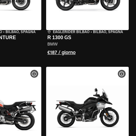
O
•
BILBAO, SPAGNA
EAGLERIDER BILBAO
•
BILBAO, SPAGNA
ENTURE
R 1300 GS
BMW
€187 / giorno
ELLA MOTO
VISUALIZZA SPECIFICHE DELLA MOTO
VISUA