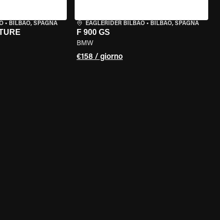
O
•
BILBAO, SPAGNA
EAGLERIDER BILBAO
•
BILBAO, SPAGNA
NTURE
F 900 GS
BMW
€158 / giorno
ELLA MOTO