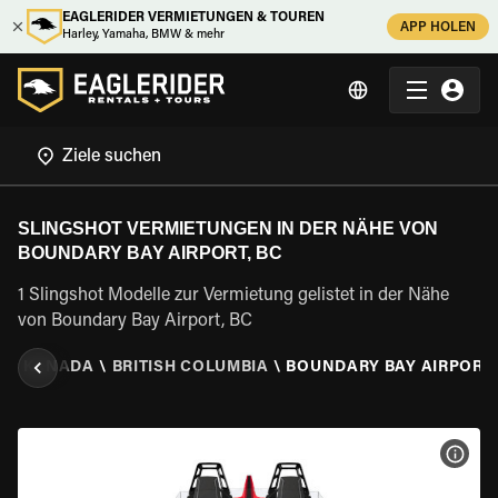
EAGLERIDER VERMIETUNGEN & TOUREN
APP HOLEN
Harley, Yamaha, BMW & mehr
SLINGSHOT VERMIETUNGEN IN DER NÄHE VON
BOUNDARY BAY AIRPORT, BC
1 Slingshot Modelle zur Vermietung gelistet in der Nähe
von Boundary Bay Airport, BC
N
\
KANADA
\
BRITISH COLUMBIA
\
BOUNDARY BAY AIRPORT,
MOT