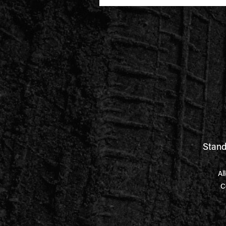
Stand
Al
C