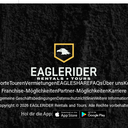
orte
Touren
Vermietungen
EAGLESHARE
FAQs
Über uns
K
Franchise-Möglichkeiten
Partner-Möglichkeiten
Karriere
lgemeine Geschäftsbedingungen
Datenschutzrichtlinie
Weitere Informatio
opyright © 2026 EAGLERIDER Rentals and Tours. Alle Rechte vorbehalte
Hol dir die App: