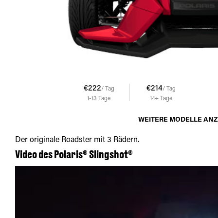
€222
€214
/ Tag
/ Tag
1-13
Tage
14+
Tage
WEITERE MODELLE AN
Der originale Roadster mit 3 Rädern.
Video des Polaris® Slingshot®