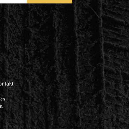
ontakt
nen
n.