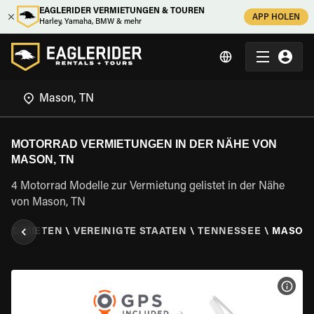
EAGLERIDER VERMIETUNGEN & TOUREN
APP HOLEN
Harley, Yamaha, BMW & mehr
MOTORRAD VERMIETUNGEN IN DER NÄHE VON
MASON, TN
4 Motorrad Modelle zur Vermietung gelistet in der Nähe
von Mason, TN
RAD MIETEN
\
VEREINIGTE STAATEN
\
TENNESSEE
\
MASON,
MOT