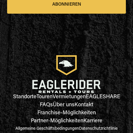
ABONNIEREN
Standorte
Touren
Vermietungen
EAGLESHARE
FAQs
Über uns
Kontakt
Franchise-Möglichkeiten
Partner-Möglichkeiten
Karriere
Allgemeine Geschäftsbedingungen
Datenschutzrichtlinie