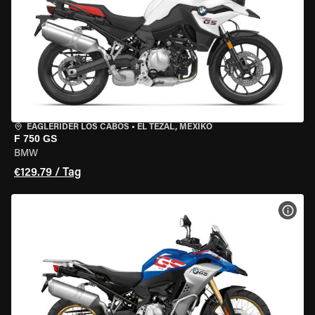
EAGLERIDER LOS CABOS
•
EL TEZAL, MEXIKO
F 750 GS
BMW
€129.79 / Tag
MOT