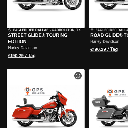
EAGLERIDER DALLAS
•
CARROLLTON, TX
EAGLERIDER DALL
STREET GLIDE® TOURING
ROAD GLIDE® T
EDITION
Harley-Davidson
Harley-Davidson
€190.29 / Tag
€190.29 / Tag
MOTORRAD-DETAILS ANZEI