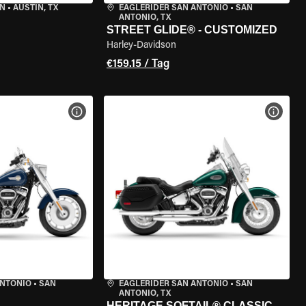
IN
•
AUSTIN, TX
EAGLERIDER SAN ANTONIO
•
SAN
ANTONIO, TX
STREET GLIDE® - CUSTOMIZED
Harley-Davidson
€159.15 / Tag
GEN
MOTORRAD-DETAILS ANZEIGEN
MOTOR
ANTONIO
•
SAN
EAGLERIDER SAN ANTONIO
•
SAN
ANTONIO, TX
HERITAGE SOFTAIL® CLASSIC