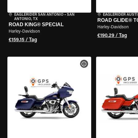
EAGLERIDER SAN ANTONIO
•
SAN
EAGLERIDER AUST
ANTONIO, TX
ROAD GLIDE® T
ROAD KING® SPECIAL
Harley-Davidson
Harley-Davidson
€190.29 / Tag
€159.15 / Tag
MOTORRAD-DETAILS ANZEI