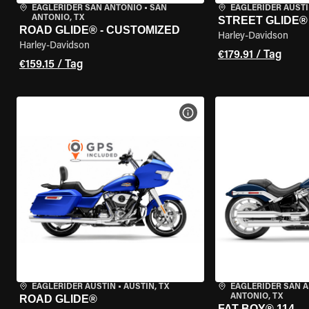
EAGLERIDER SAN ANTONIO
•
SAN
EAGLERIDER AUST
ANTONIO, TX
STREET GLIDE®
ROAD GLIDE® - CUSTOMIZED
Harley-Davidson
Harley-Davidson
€179.91 / Tag
€159.15 / Tag
MOTORRAD-DETAILS ANZEI
EAGLERIDER AUSTIN
•
AUSTIN, TX
EAGLERIDER SAN 
ANTONIO, TX
ROAD GLIDE®
FAT BOY® 114