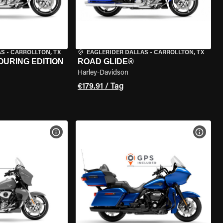
AS
•
CARROLLTON, TX
EAGLERIDER DALLAS
•
CARROLLTON, TX
OURING EDITION
ROAD GLIDE®
Harley-Davidson
€179.91 / Tag
GEN
MOTORRAD-DETAILS ANZEIGEN
MOTOR