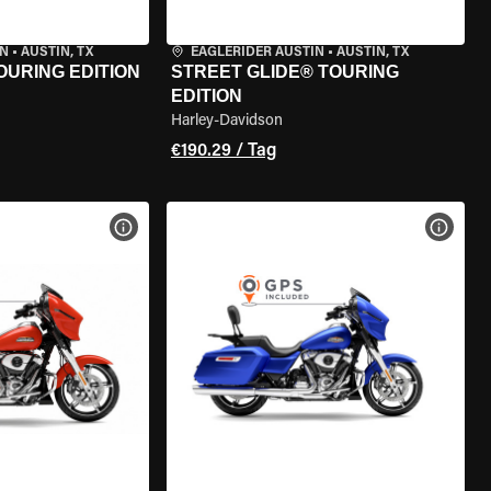
IN
•
AUSTIN, TX
EAGLERIDER AUSTIN
•
AUSTIN, TX
OURING EDITION
STREET GLIDE® TOURING
EDITION
Harley-Davidson
€190.29 / Tag
GEN
MOTORRAD-DETAILS ANZEIGEN
MOTOR