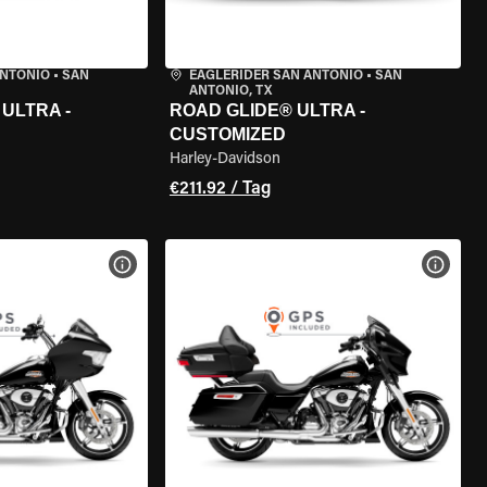
ANTONIO
•
SAN
EAGLERIDER SAN ANTONIO
•
SAN
ANTONIO, TX
ULTRA -
ROAD GLIDE® ULTRA -
CUSTOMIZED
Harley-Davidson
€211.92 / Tag
GEN
MOTORRAD-DETAILS ANZEIGEN
MOTOR