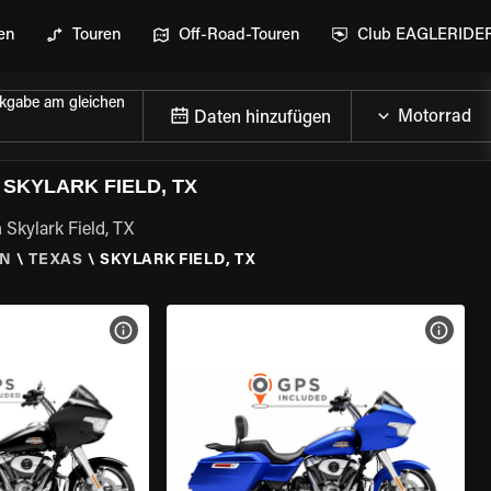
en
Touren
Off-Road-Touren
Club EAGLERIDE
kgabe am gleichen
Daten hinzufügen
SKYLARK FIELD, TX
 Skylark Field, TX
EN
\
TEXAS
\
SKYLARK FIELD, TX
GEN
MOTORRAD-DETAILS ANZEIGEN
MOTOR