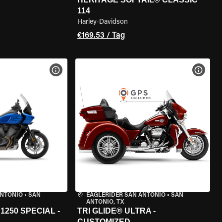
114
Harley-Davidson
€169.53 / Tag
GEN
MOTORRAD-DETAILS ANZEIGEN
MOTOR
ANTONIO
•
SAN
EAGLERIDER SAN ANTONIO
•
SAN
ANTONIO, TX
250 SPECIAL -
TRI GLIDE® ULTRA -
CUSTOMIZED