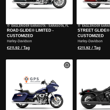
EAGLERIDER SARASOTA
•
SARASOTA, FL
EAGLERIDER SARA
ROAD GLIDE® LIMITED -
STREET GLIDE® 
CUSTOMIZED
CUSTOMIZED
Harley-Davidson
Harley-Davidson
€211.92 / Tag
€211.92 / Tag
MOTORRAD-DETAILS ANZEI