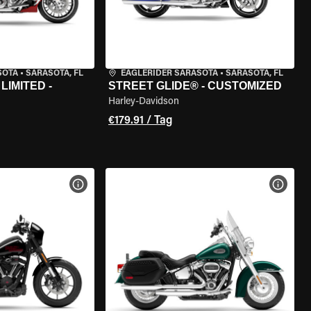
SOTA
•
SARASOTA, FL
EAGLERIDER SARASOTA
•
SARASOTA, FL
LIMITED -
STREET GLIDE® - CUSTOMIZED
Harley-Davidson
€179.91 / Tag
GEN
MOTORRAD-DETAILS ANZEIGEN
MOTOR