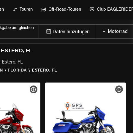
en
Touren
Off-Road-Touren
Club EAGLERIDE
kgabe am gleichen
Daten hinzufügen
ESTERO, FL
 Estero, FL
EN
\
FLORIDA
\
ESTERO, FL
GEN
MOTORRAD-DETAILS ANZEIGEN
MOTOR