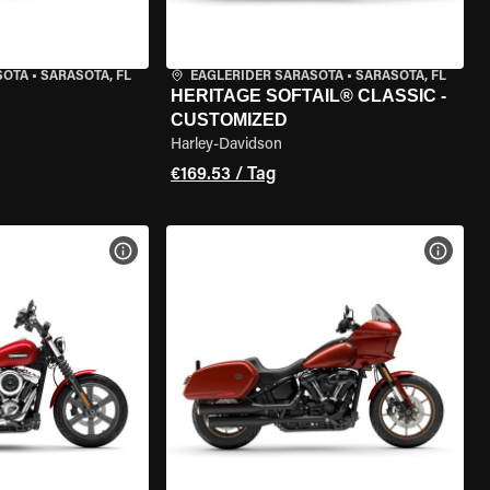
SOTA
•
SARASOTA, FL
EAGLERIDER SARASOTA
•
SARASOTA, FL
HERITAGE SOFTAIL® CLASSIC -
CUSTOMIZED
Harley-Davidson
€169.53 / Tag
GEN
MOTORRAD-DETAILS ANZEIGEN
MOTOR