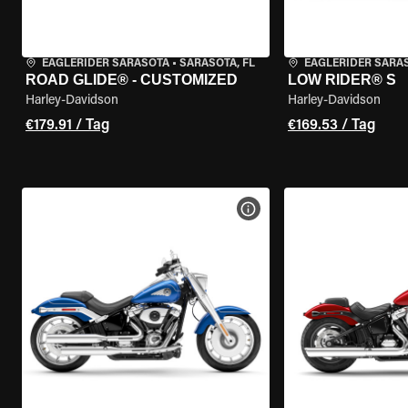
EAGLERIDER SARASOTA
•
SARASOTA, FL
EAGLERIDER SARA
ROAD GLIDE® - CUSTOMIZED
LOW RIDER® S
Harley-Davidson
Harley-Davidson
€179.91 / Tag
€169.53 / Tag
MOTORRAD-DETAILS ANZEI