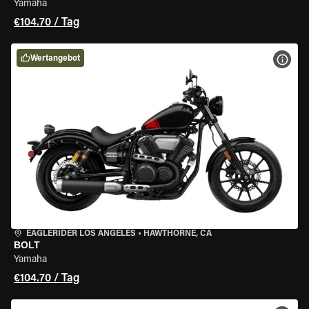
Yamaha
€104.70 / Tag
Wertangebot
MOT
EAGLERIDER LOS ANGELES
•
HAWTHORNE, CA
BOLT
Yamaha
€104.70 / Tag