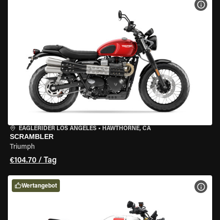
MOT
EAGLERIDER LOS ANGELES
•
HAWTHORNE, CA
SCRAMBLER
Triumph
€104.70 / Tag
Wertangebot
MOT