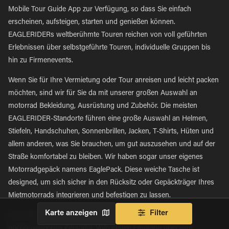
Mobile Tour Guide App zur Verfügung, so dass Sie einfach
erscheinen, aufsteigen, starten und genießen können.
EAGLERIDERs weltberühmte Touren reichen von voll geführten
Erlebnissen über selbstgeführte Touren, individuelle Gruppen bis
hin zu Firmenevents.
Wenn Sie für Ihre Vermietung oder Tour anreisen und leicht packen
möchten, sind wir für Sie da mit unserer großen Auswahl an
motorrad Bekleidung, Ausrüstung und Zubehör. Die meisten
EAGLERIDER-Standorte führen eine große Auswahl an Helmen,
Stiefeln, Handschuhen, Sonnenbrillen, Jacken, T-Shirts, Hüten und
allem anderen, was Sie brauchen, um gut auszusehen und auf der
Straße komfortabel zu bleiben. Wir haben sogar unser eigenes
Motorradgepäck namens EaglePack. Diese weiche Tasche ist
designed, um sich sicher in den Rücksitz oder Gepäckträger Ihres
Mietmotorrads integrieren und befestigen zu lassen.
Karte anzeigen
Filter
Die wahren Stars jedes EAGLERIDER-Standorts sind unser
hochqualifiziertes Personal. Vom ersten Empfang über Ihre