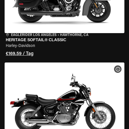
EAGLERIDER LOS ANGELES
•
HAWTHORNE, CA
HERITAGE SOFTAIL® CLASSIC
Harley-Davidson
€169.59 / Tag
MOT