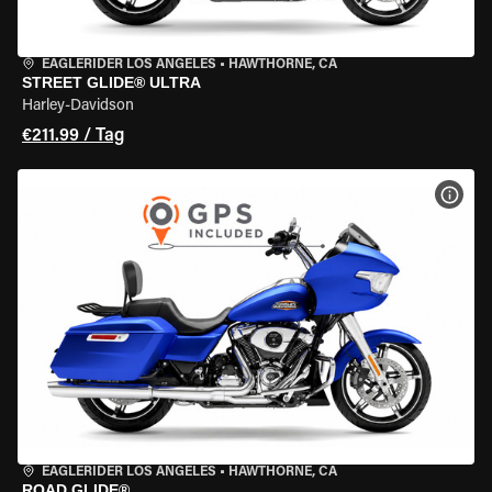
EAGLERIDER LOS ANGELES
•
HAWTHORNE, CA
STREET GLIDE® ULTRA
Harley-Davidson
€211.99 / Tag
MOT
EAGLERIDER LOS ANGELES
•
HAWTHORNE, CA
ROAD GLIDE®