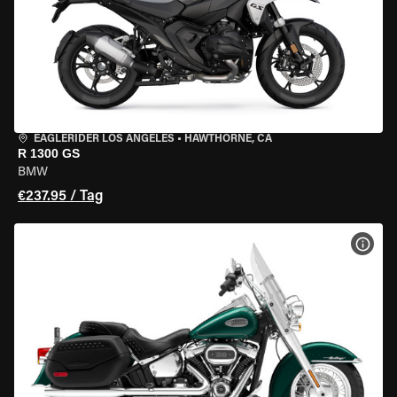
EAGLERIDER LOS ANGELES
•
HAWTHORNE, CA
R 1300 GS
BMW
€237.95 / Tag
MOT