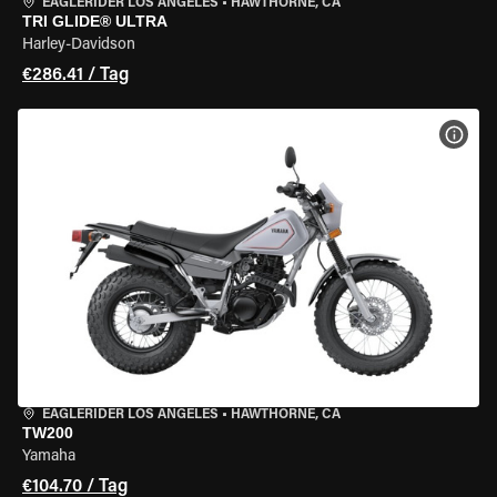
EAGLERIDER LOS ANGELES
•
HAWTHORNE, CA
TRI GLIDE® ULTRA
Harley-Davidson
€286.41 / Tag
MOT
EAGLERIDER LOS ANGELES
•
HAWTHORNE, CA
TW200
Yamaha
€104.70 / Tag