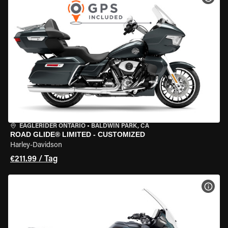
EAGLERIDER ONTARIO
•
BALDWIN PARK, CA
ROAD GLIDE® LIMITED - CUSTOMIZED
Harley-Davidson
€211.99 / Tag
MOT