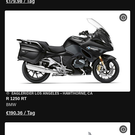
€179.98 / Tag
MOT
EAGLERIDER LOS ANGELES
•
HAWTHORNE, CA
R 1250 RT
BMW
€190.36 / Tag
MOT