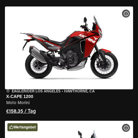
MOT
EAGLERIDER LOS ANGELES
•
HAWTHORNE, CA
X-CAPE 1200
Moto Morini
€158.35 / Tag
Wertangebot
MOT