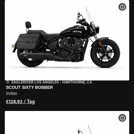
MOT
EAGLERIDER LOS ANGELES
•
HAWTHORNE, CA
SCOUT SIXTY BOBBER
Indian
€128.93 / Tag
MOT