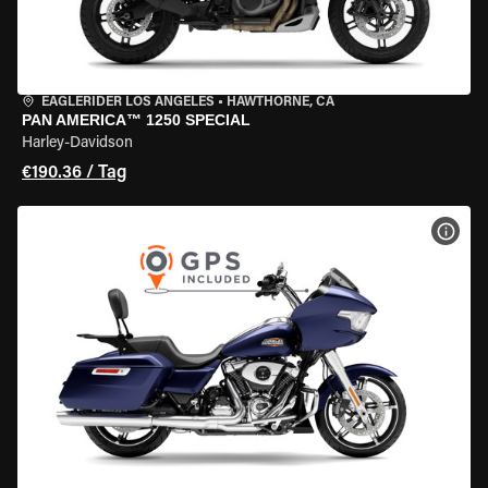
EAGLERIDER LOS ANGELES
•
HAWTHORNE, CA
PAN AMERICA™ 1250 SPECIAL
Harley-Davidson
€190.36 / Tag
MOT