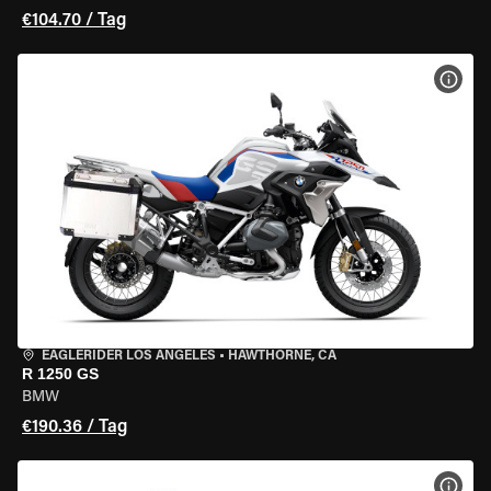
€104.70 / Tag
MOT
EAGLERIDER LOS ANGELES
•
HAWTHORNE, CA
R 1250 GS
BMW
€190.36 / Tag
MOT