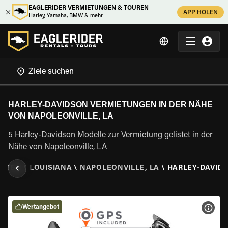
EAGLERIDER VERMIETUNGEN & TOUREN
APP HOLEN
Harley, Yamaha, BMW & mehr
HARLEY-DAVIDSON VERMIETUNGEN IN DER NÄHE
VON NAPOLEONVILLE, LA
5 Harley-Davidson Modelle zur Vermietung gelistet in der
Nähe von Napoleonville, LA
AATEN
\
LOUISIANA
\
NAPOLEONVILLE, LA
\
HARLEY-DAVID
Wertangebot
MOT