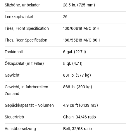
Sitzhöhe, unbeladen
28.5 in. (725 mm)
Lenkkopfwinkel
26
Tires, Front Specification
130/60B19 M/C 61H
Tires, Rear Specification
180/55B18 M/C 80H
Tankinhalt
6 gal. (22.7 l)
Ölkapazität (mit Filter)
5 qt. (4.7 l)
Gewicht
831 lb. (377 kg)
Gewicht, in fahrbereitem
866 lb. (393 kg)
Zustand
Gepäckkapazität – Volumen
4.9 cu ft (0.139 m3)
Steuertrieb
Chain, 34/46 ratio
Achsübersetzung
Belt, 32/68 ratio