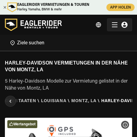
EAGLERIDER VERMIETUNGEN & TOUREN
APP HOLEN
Harley, Yamaha, BMW & mehr
HARLEY-DAVIDSON VERMIETUNGEN IN DER NÄHE
VON MONTZ, LA
5 Harley-Davidson Modelle zur Vermietung gelistet in der
Nähe von Montz, LA
INIGTE STAATEN
\
LOUISIANA
\
MONTZ, LA
\
HARLEY-DAVID
Wertangebot
MOT