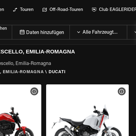
en
Touren
Off-Road-Touren
Club EAGLERIDE
chen
Daten hinzufügen
ESCELLO, EMILIA-ROMAGNA
rescello, Emilia-Romagna
, EMILIA-ROMAGNA
\
DUCATI
GEN
MOTORRAD-DETAILS ANZEIGEN
MOTOR