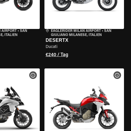
 AIRPORT
•
SAN
EAGLERIDER MILAN AIRPORT
•
SAN
, ITALIEN
GIULIANO MILANESE, ITALIEN
DESERTX
Ducati
€240 / Tag
GEN
MOTORRAD-DETAILS ANZEIGEN
MOTOR