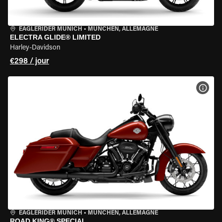
EAGLERIDER MUNICH
•
MÜNCHEN, ALLEMAGNE
ELECTRA GLIDE® LIMITED
Harley-Davidson
€298 / jour
VOIR
EAGLERIDER MUNICH
•
MÜNCHEN, ALLEMAGNE
ROAD KING® SPECIAL