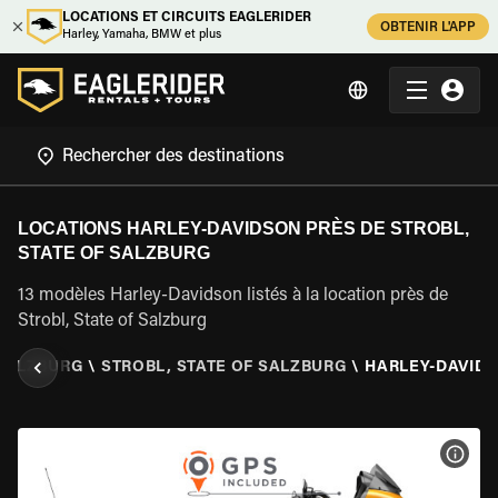
LOCATIONS ET CIRCUITS EAGLERIDER
OBTENIR L'APP
Harley, Yamaha, BMW et plus
LOCATIONS HARLEY-DAVIDSON PRÈS DE STROBL,
STATE OF SALZBURG
13 modèles Harley-Davidson listés à la location près de
Strobl, State of Salzburg
 SALZBURG
\
STROBL, STATE OF SALZBURG
\
HARLEY-DAVID
VOIR