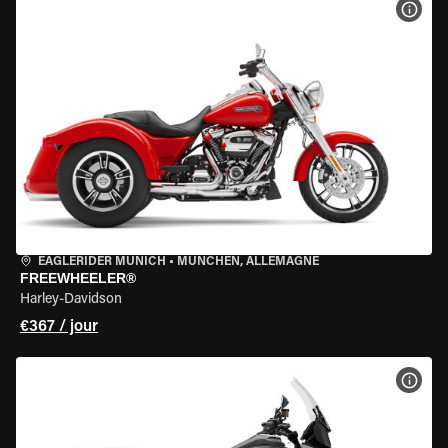
VOIR
EAGLERIDER MUNICH
•
MÜNCHEN, ALLEMAGNE
FREEWHEELER®
Harley-Davidson
€367 / jour
VOIR