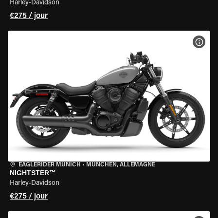
Harley-Davidson
€275 / jour
VOIR
EAGLERIDER MUNICH
•
MÜNCHEN, ALLEMAGNE
NIGHTSTER™
Harley-Davidson
€275 / jour