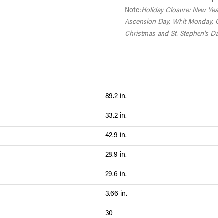
Note:
Holiday Closure: New Yea
Ascension Day, Whit Monday, Co
Christmas and St. Stephen's Da
89.2 in.
33.2 in.
42.9 in.
28.9 in.
29.6 in.
3.66 in.
30