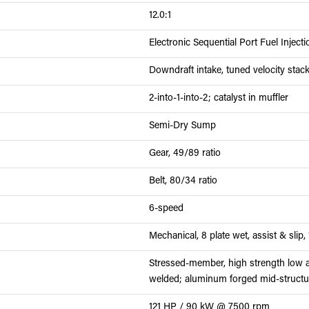
12.0:1
Electronic Sequential Port Fuel Inject
Downdraft intake, tuned velocity stack
2-into-1-into-2; catalyst in muffler
Semi-Dry Sump
Gear, 49/89 ratio
Belt, 80/34 ratio
6-speed
Mechanical, 8 plate wet, assist & slip
Stressed-member, high strength low al
welded; aluminum forged mid-structu
121 HP / 90 kW @ 7500 rpm