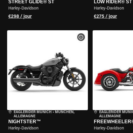
STREET GLIDE® ST
LOW RIDER® ST
Harley-Davidson
Harley-Davidson
€298 / jour
€275 / jour
VOIR LES SPÉCIFICATIONS 
EAGLERIDER MUNICH
•
MÜNCHEN,
EAGLERIDER MUNI
ALLEMAGNE
ALLEMAGNE
NIGHTSTER™
FREEWHEELER
Harley-Davidson
Harley-Davidson