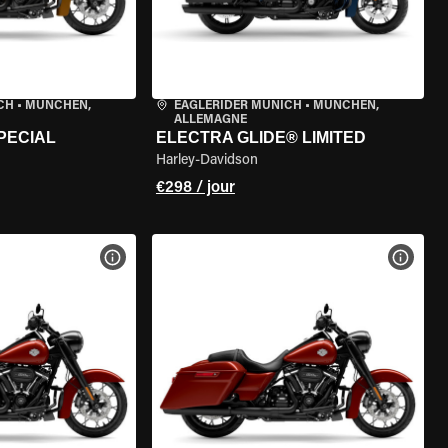
CH
•
MÜNCHEN,
EAGLERIDER MUNICH
•
MÜNCHEN,
ALLEMAGNE
PECIAL
ELECTRA GLIDE® LIMITED
Harley-Davidson
€298 / jour
DE LA MOTO
VOIR LES SPÉCIFICATIONS DE LA MOTO
VOIR 