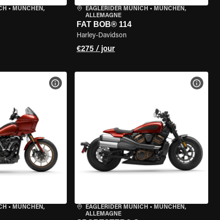
CH
•
MÜNCHEN,
EAGLERIDER MUNICH
•
MÜNCHEN,
ALLEMAGNE
FAT BOB® 114
Harley-Davidson
€275 / jour
DE LA MOTO
VOIR LES SPÉCIFICATIONS DE LA MOTO
VOIR 
CH
•
MÜNCHEN,
EAGLERIDER MUNICH
•
MÜNCHEN,
ALLEMAGNE