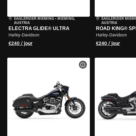
EAGLERIDER MIEMING
•
MIEMING,
EAGLERIDER MIEM
AUSTRIA
AUSTRIA
ELECTRA GLIDE® ULTRA
ROAD KING® SP
Harley-Davidson
Harley-Davidson
€240 / jour
€240 / jour
VOIR LES SPÉCIFICATIONS 