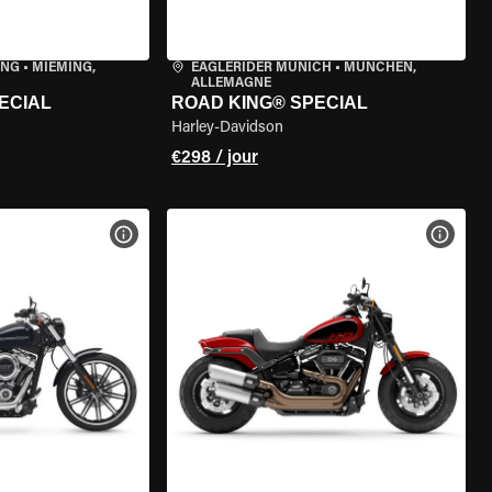
ING
•
MIEMING,
EAGLERIDER MUNICH
•
MÜNCHEN,
ALLEMAGNE
ECIAL
ROAD KING® SPECIAL
Harley-Davidson
€298 / jour
DE LA MOTO
VOIR LES SPÉCIFICATIONS DE LA MOTO
VOIR 