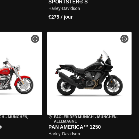
SPORTSTER® S
Harley-Davidson
€275 / jour
DE LA MOTO
VOIR LES SPÉCIFICATIONS DE LA MOTO
VOIR 
CH
•
MÜNCHEN,
EAGLERIDER MUNICH
•
MÜNCHEN,
ALLEMAGNE
®
PAN AMERICA™ 1250
Harley-Davidson