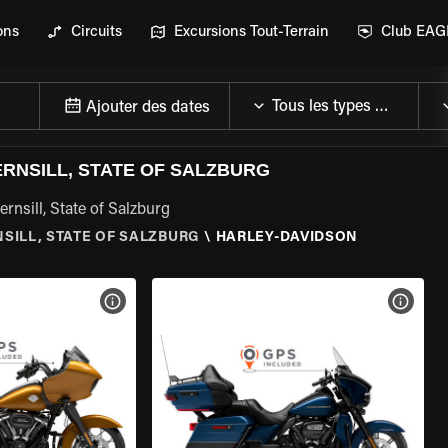
ons
Circuits
Excursions Tout-Terrain
Club EA
Ajouter des dates
RNSILL, STATE OF SALZBURG
rnsill, State of Salzburg
SILL, STATE OF SALZBURG
\
HARLEY-DAVIDSON
DE LA MOTO
VOIR LES SPÉCIFICATIONS DE LA MOTO
VOIR 