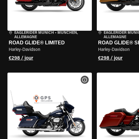
EAGLERIDER MUNICH
•
MÜNCHEN,
EAGLERIDER MUNI
ALLEMAGNE
ALLEMAGNE
ROAD GLIDE® LIMITED
ROAD GLIDE® S
Harley-Davidson
Harley-Davidson
€298 / jour
€298 / jour
VOIR LES SPÉCIFICATIONS 