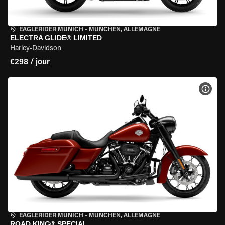
EAGLERIDER MUNICH
•
MÜNCHEN, ALLEMAGNE
ELECTRA GLIDE® LIMITED
Harley-Davidson
€298 / jour
VOIR
EAGLERIDER MUNICH
•
MÜNCHEN, ALLEMAGNE
ROAD KING® SPECIAL