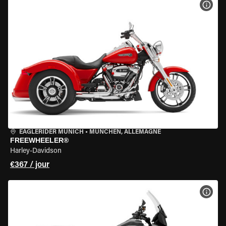
VOIR
EAGLERIDER MUNICH
•
MÜNCHEN, ALLEMAGNE
FREEWHEELER®
Harley-Davidson
€367 / jour
VOIR