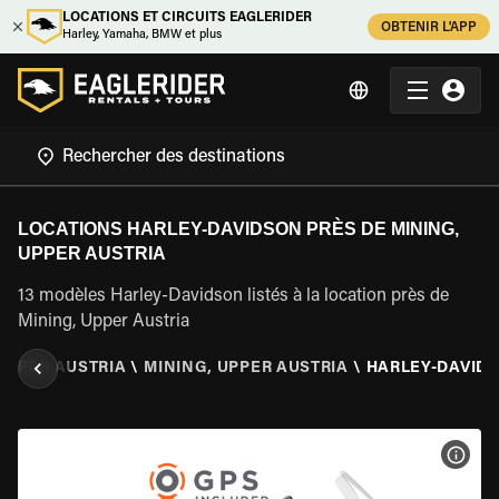
LOCATIONS ET CIRCUITS EAGLERIDER
OBTENIR L'APP
Harley, Yamaha, BMW et plus
LOCATIONS HARLEY-DAVIDSON PRÈS DE MINING,
UPPER AUSTRIA
13 modèles Harley-Davidson listés à la location près de
Mining, Upper Austria
UPPER AUSTRIA
\
MINING, UPPER AUSTRIA
\
HARLEY-DAVID
VOIR