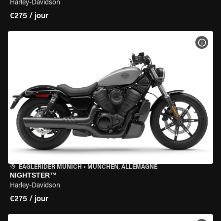
Harley-Davidson
€275 / jour
VOIR
EAGLERIDER MUNICH
•
MÜNCHEN, ALLEMAGNE
NIGHTSTER™
Harley-Davidson
€275 / jour