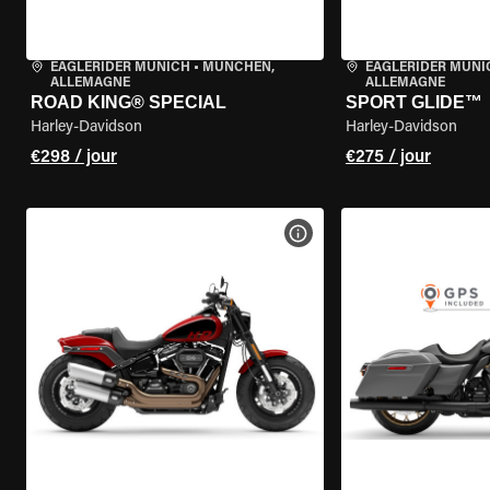
EAGLERIDER MUNICH
•
MÜNCHEN,
EAGLERIDER MUNI
ALLEMAGNE
ALLEMAGNE
ROAD KING® SPECIAL
SPORT GLIDE™
Harley-Davidson
Harley-Davidson
€298 / jour
€275 / jour
VOIR LES SPÉCIFICATIONS 