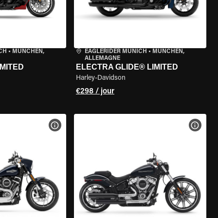
CH
•
MÜNCHEN,
EAGLERIDER MUNICH
•
MÜNCHEN,
ALLEMAGNE
IMITED
ELECTRA GLIDE® LIMITED
Harley-Davidson
€298 / jour
DE LA MOTO
VOIR LES SPÉCIFICATIONS DE LA MOTO
VOIR 