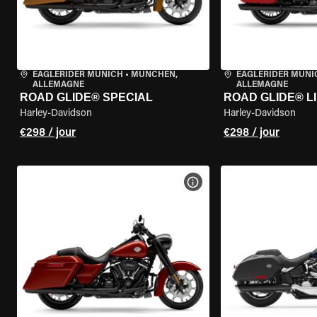
EAGLERIDER MUNICH
•
MÜNCHEN,
EAGLERIDER MUNI
ALLEMAGNE
ALLEMAGNE
ROAD GLIDE® SPECIAL
ROAD GLIDE® L
Harley-Davidson
Harley-Davidson
€298 / jour
€298 / jour
VOIR LES SPÉCIFICATIONS 