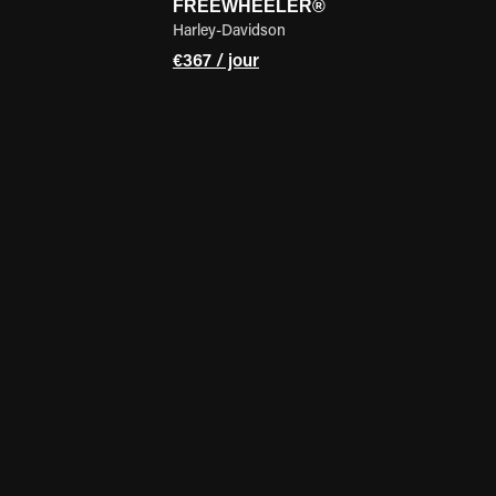
FREEWHEELER®
Harley-Davidson
€367 / jour
DE LA MOTO