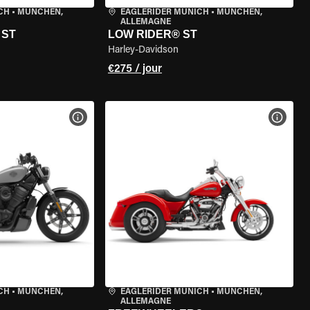
CH
•
MÜNCHEN,
EAGLERIDER MUNICH
•
MÜNCHEN,
ALLEMAGNE
 ST
LOW RIDER® ST
Harley-Davidson
€275 / jour
DE LA MOTO
VOIR LES SPÉCIFICATIONS DE LA MOTO
VOIR 
CH
•
MÜNCHEN,
EAGLERIDER MUNICH
•
MÜNCHEN,
ALLEMAGNE