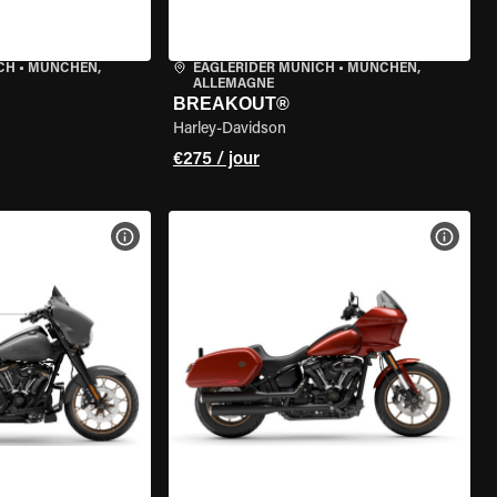
CH
•
MÜNCHEN,
EAGLERIDER MUNICH
•
MÜNCHEN,
ALLEMAGNE
BREAKOUT®
Harley-Davidson
€275 / jour
DE LA MOTO
VOIR LES SPÉCIFICATIONS DE LA MOTO
VOIR 