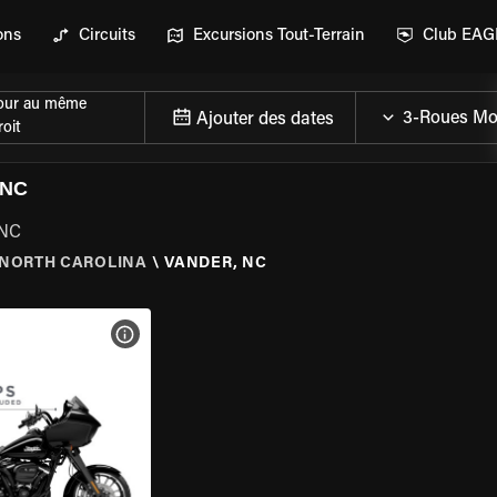
ons
Circuits
Excursions Tout-Terrain
Club EA
our au même
Ajouter des dates
oit
 NC
 NC
NORTH CAROLINA
\
VANDER, NC
DE LA MOTO
VOIR LES SPÉCIFICATIONS DE LA MOTO