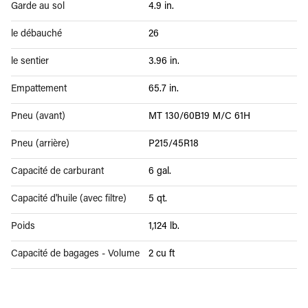
Garde au sol
4.9 in.
le débauché
26
le sentier
3.96 in.
Empattement
65.7 in.
Pneu (avant)
MT 130/60B19 M/C 61H
Pneu (arrière)
P215/45R18
Capacité de carburant
6 gal.
Capacité d'huile (avec filtre)
5 qt.
Poids
1,124 lb.
Capacité de bagages - Volume
2 cu ft