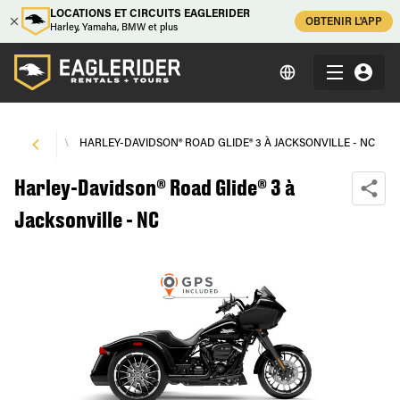
LOCATIONS ET CIRCUITS EAGLERIDER
OBTENIR L'APP
Harley, Yamaha, BMW et plus
ILLE - NC
\
HARLEY-DAVIDSON® ROAD GLIDE® 3 À JACKSONVILLE - NC
Harley-Davidson® Road Glide® 3 à
Jacksonville - NC