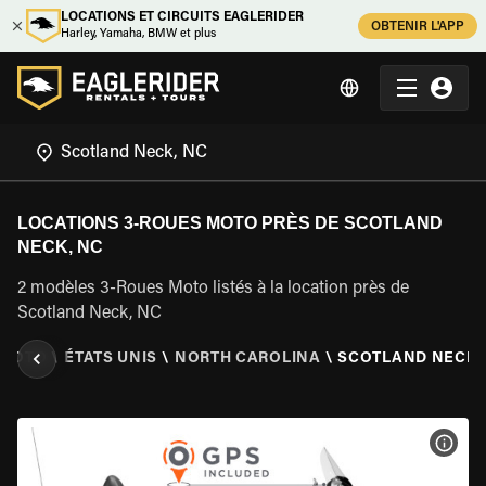
LOCATIONS ET CIRCUITS EAGLERIDER
OBTENIR L'APP
Harley, Yamaha, BMW et plus
LOCATIONS 3-ROUES MOTO PRÈS DE SCOTLAND
NECK, NC
2 modèles 3-Roues Moto listés à la location près de
Scotland Neck, NC
 MOTO
\
ÉTATS UNIS
\
NORTH CAROLINA
\
SCOTLAND NECK,
VOIR