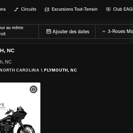
ons
Circuits
Excursions Tout-Terrain
Club EA
our au même
Ajouter des dates
oit
H, NC
th, NC
NORTH CAROLINA
\
PLYMOUTH, NC
DE LA MOTO
VOIR LES SPÉCIFICATIONS DE LA MOTO