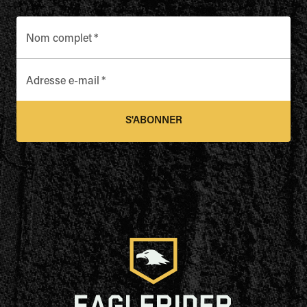
Nom complet
*
Adresse e-mail
*
S'ABONNER