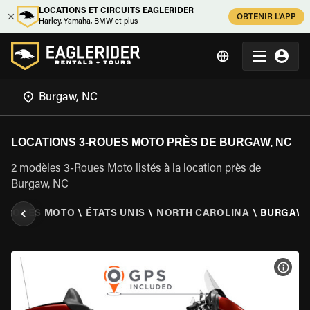
LOCATIONS ET CIRCUITS EAGLERIDER
OBTENIR L'APP
Harley, Yamaha, BMW et plus
LOCATIONS 3-ROUES MOTO PRÈS DE BURGAW, NC
2 modèles 3-Roues Moto listés à la location près de
Burgaw, NC
3 ROUES MOTO
\
ÉTATS UNIS
\
NORTH CAROLINA
\
BURGAW,
VOIR