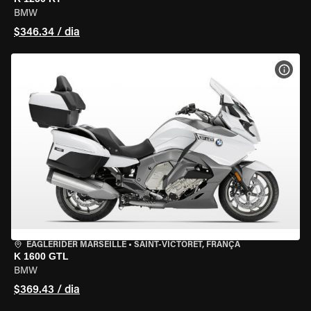
BMW
$346.34 / dia
VER 
EAGLERIDER MARSEILLE
•
SAINT-VICTORET, FRANÇA
K 1600 GTL
BMW
$369.43 / dia