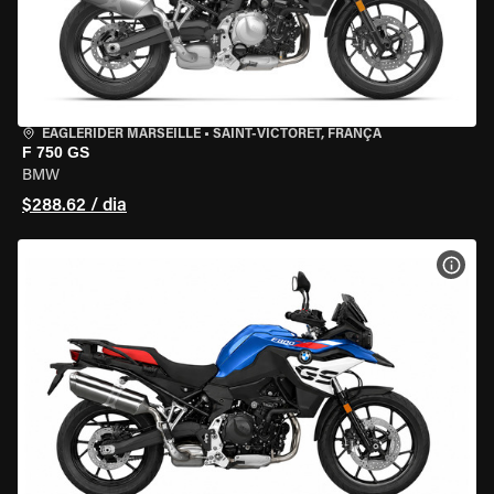
EAGLERIDER MARSEILLE
•
SAINT-VICTORET, FRANÇA
F 750 GS
BMW
$288.62 / dia
VER 