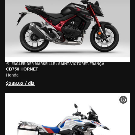
EAGLERIDER MARSEILLE
•
SAINT-VICTORET, FRANÇA
CB750 HORNET
Honda
$288.62 / dia
VER 