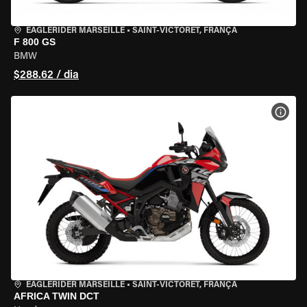
EAGLERIDER MARSEILLE
•
SAINT-VICTORET, FRANÇA
F 800 GS
BMW
$288.62 / dia
VER 
EAGLERIDER MARSEILLE
•
SAINT-VICTORET, FRANÇA
AFRICA TWIN DCT