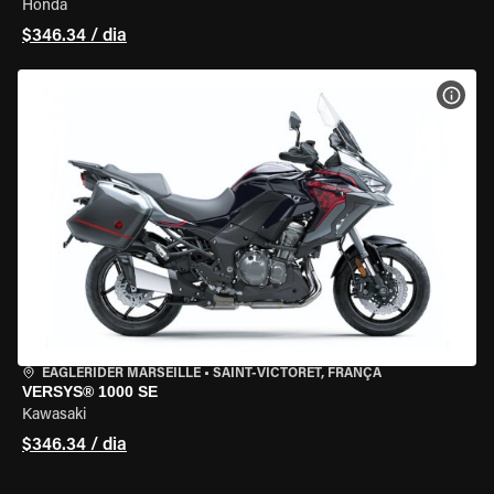
Honda
$346.34 / dia
VER 
EAGLERIDER MARSEILLE
•
SAINT-VICTORET, FRANÇA
VERSYS® 1000 SE
Kawasaki
$346.34 / dia