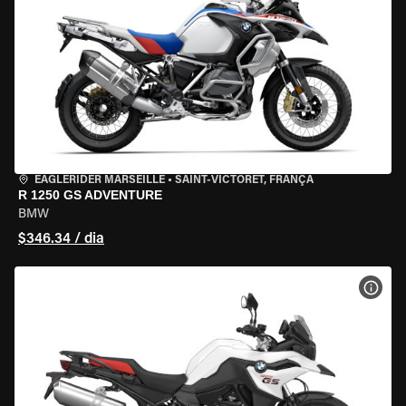
EAGLERIDER MARSEILLE
•
SAINT-VICTORET, FRANÇA
R 1250 GS ADVENTURE
BMW
$346.34 / dia
VER 