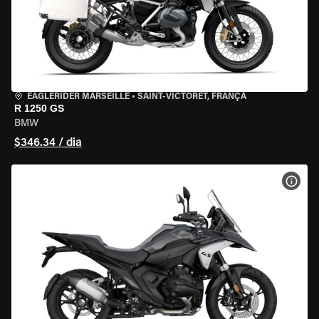
EAGLERIDER MARSEILLE
•
SAINT-VICTORET, FRANÇA
R 1250 GS
BMW
$346.34 / dia
VER 