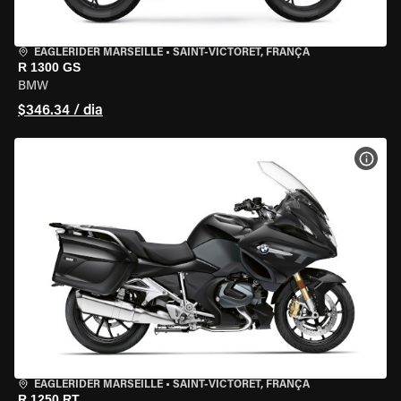
EAGLERIDER MARSEILLE
•
SAINT-VICTORET, FRANÇA
R 1300 GS
BMW
$346.34 / dia
VER 
EAGLERIDER MARSEILLE
•
SAINT-VICTORET, FRANÇA
R 1250 RT