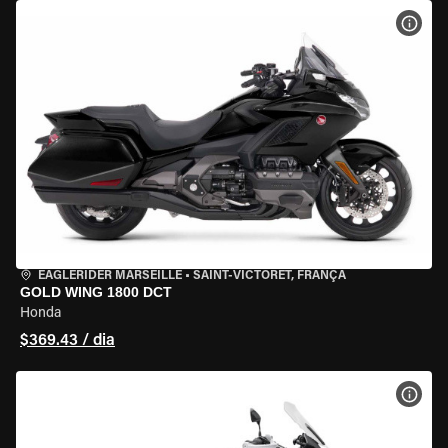
VER 
EAGLERIDER MARSEILLE
•
SAINT-VICTORET, FRANÇA
GOLD WING 1800 DCT
Honda
$369.43 / dia
VER 