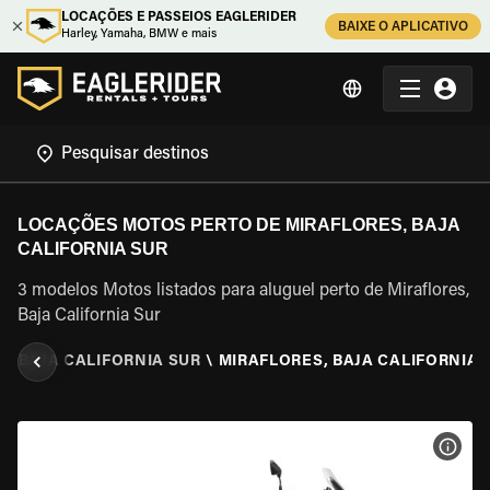
LOCAÇÕES E PASSEIOS EAGLERIDER
BAIXE O APLICATIVO
Harley, Yamaha, BMW e mais
LOCAÇÕES MOTOS PERTO DE MIRAFLORES, BAJA
CALIFORNIA SUR
3 modelos Motos listados para aluguel perto de Miraflores,
Baja California Sur
O
\
BAJA CALIFORNIA SUR
\
MIRAFLORES, BAJA CALIFORNIA 
VER 