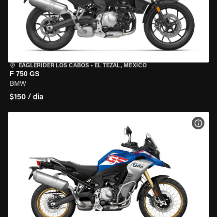
EAGLERIDER LOS CABOS
•
EL TEZAL, MEXICO
F 750 GS
BMW
$150 / dia
VER 