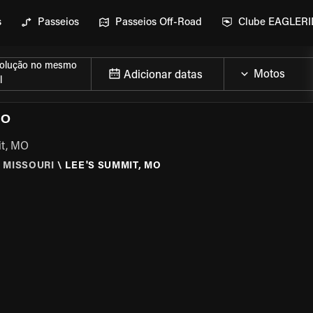
s
Passeios
Passeios Off-Road
Clube EAGLER
olução no mesmo
Adicionar datas
l
MO
it, MO
\
MISSOURI
\
LEE'S SUMMIT, MO
MOTO