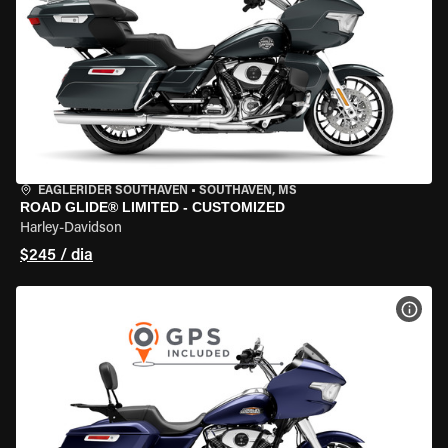
EAGLERIDER SOUTHAVEN
•
SOUTHAVEN, MS
ROAD GLIDE® LIMITED - CUSTOMIZED
Harley-Davidson
$245 / dia
VER 