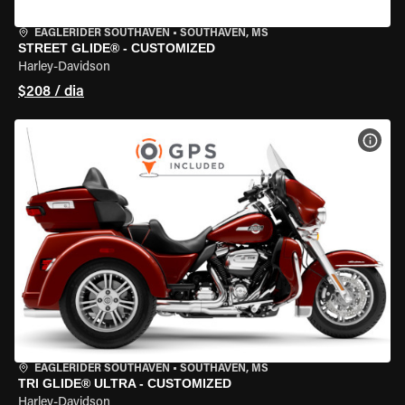
EAGLERIDER SOUTHAVEN
•
SOUTHAVEN, MS
STREET GLIDE® - CUSTOMIZED
Harley-Davidson
$208 / dia
VER 
EAGLERIDER SOUTHAVEN
•
SOUTHAVEN, MS
TRI GLIDE® ULTRA - CUSTOMIZED
Harley-Davidson