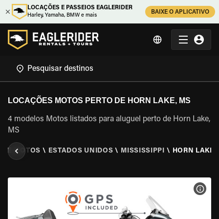
LOCAÇÕES E PASSEIOS EAGLERIDER
BAIXE O APLICATIVO
Harley, Yamaha, BMW e mais
LOCAÇÕES MOTOS PERTO DE HORN LAKE, MS
4 modelos Motos listados para aluguel perto de Horn Lake,
MS
 DE MOTOS
\
ESTADOS UNIDOS
\
MISSISSIPPI
\
HORN LAKE,
VER 