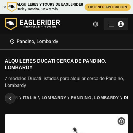
ALQUILERES Y TOURS DE EAGLERIDER
OBTENER APLICACIÓN
Harley, Yamaha, BMW y más
ALQUILERES DUCATI CERCA DE PANDINO,
LOMBARDY
7 modelos Ducati listados para alquilar cerca de Pandino,
Lombardy
LERIDER
\
ITALIA
\
LOMBARDY
\
PANDINO, LOMBARDY
\
DUC
VER 