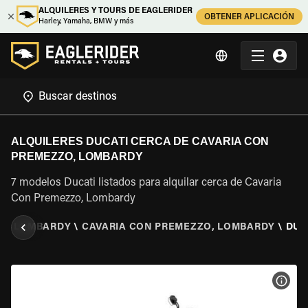
ALQUILERES Y TOURS DE EAGLERIDER
OBTENER APLICACIÓN
Harley, Yamaha, BMW y más
ALQUILERES DUCATI CERCA DE CAVARIA CON
PREMEZZO, LOMBARDY
7 modelos Ducati listados para alquilar cerca de Cavaria
Con Premezzo, Lombardy
A
\
LOMBARDY
\
CAVARIA CON PREMEZZO, LOMBARDY
\
DUC
VER 