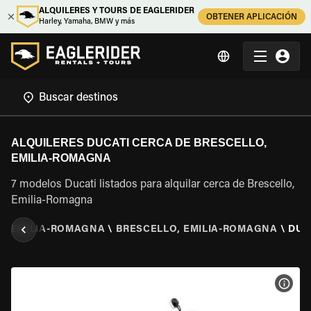
ALQUILERES Y TOURS DE EAGLERIDER
OBTENER APLICACIÓN
Harley, Yamaha, BMW y más
ALQUILERES DUCATI CERCA DE BRESCELLO,
EMILIA-ROMAGNA
7 modelos Ducati listados para alquilar cerca de Brescello,
Emilia-Romagna
\
EMILIA-ROMAGNA
\
BRESCELLO, EMILIA-ROMAGNA
\
DUC
VER 