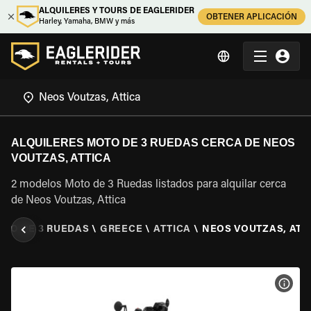
ALQUILERES Y TOURS DE EAGLERIDER
OBTENER APLICACIÓN
Harley, Yamaha, BMW y más
ALQUILERES MOTO DE 3 RUEDAS CERCA DE NEOS
VOUTZAS, ATTICA
2 modelos Moto de 3 Ruedas listados para alquilar cerca
de Neos Voutzas, Attica
OTO DE 3 RUEDAS
\
GREECE
\
ATTICA
\
NEOS VOUTZAS, ATT
VER 