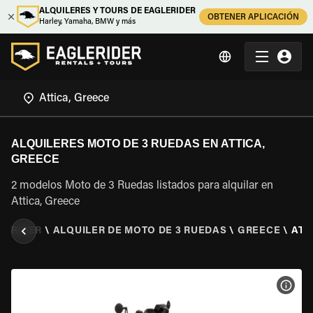
ALQUILERES Y TOURS DE EAGLERIDER
OBTENER APLICACIÓN
Harley, Yamaha, BMW y más
ALQUILERES MOTO DE 3 RUEDAS EN ATTICA,
GREECE
2 modelos Moto de 3 Ruedas listados para alquilar en
Attica, Greece
LERIDER
\
ALQUILER DE MOTO DE 3 RUEDAS
\
GREECE
\
ATT
VER 