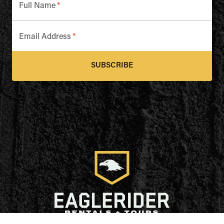
Full Name
*
Email Address
*
SUBSCRIBE
Locations
Tours
Rentals
EAGLESHARE
FAQs
About