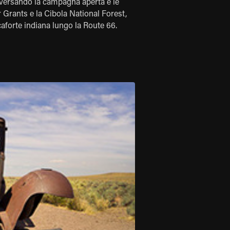
aversando la campagna aperta e le
 Grants e la Cibola National Forest,
caforte indiana lungo la Route 66.
alberghi per biker dove potrai
ndo di passaggio a Gallup.