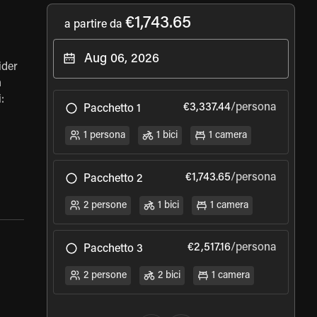
€1,743.65
a partire da
ider
n
:
€3,337.44
/persona
Pacchetto 1
 a
tra
1 persona
1 bici
1 camera
€1,743.65
/persona
Pacchetto 2
son
de
2 persone
1 bici
1 camera
a
€2,517.16
/persona
Pacchetto 3
2 persone
2 bici
1 camera