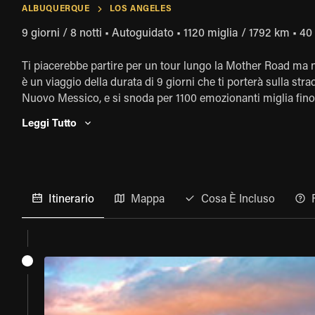
ALBUQUERQUE
LOS ANGELES
9 giorni / 8 notti
•
Autoguidato
•
1120 miglia / 1792 km
•
40 
Ti piacerebbe partire per un tour lungo la Mother Road ma n
è un viaggio della durata di 9 giorni che ti porterà sulla stra
Nuovo Messico, e si snoda per 1100 emozionanti miglia fino a
New Mexico, Arizona e California, facendo tappa in alcune del
Leggi Tutto
Los Angeles avrai fatto il giro del meglio del "Mainstream o
sede di Los Angeles: in tal caso, chiedi ai nostri agenti di o
emozionante Tour in Harley selezionando uno dei nostri incr
l’Harley-Davidson Heritage Softail Classic, l’Harley-Davidso
Road Glide, l’Harley-Davidson Street Glide Touring Edition,
Itinerario
Mappa
Cosa È Incluso
Tou, oppure per un’esperienza di guida diversa, scegli tra i 
BMW R nineT Urban G/S, e la Triumph Scrambler.