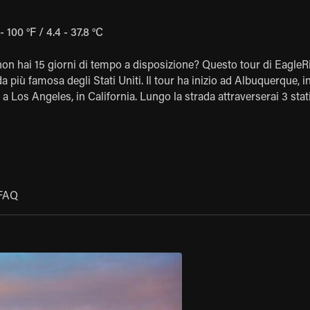
- 100 °F / 4.4 - 37.8 °C
on hai 15 giorni di tempo a disposizione? Questo tour di EagleR
da più famosa degli Stati Uniti. Il tour ha inizio ad Albuquerque, i
 Los Angeles, in California. Lungo la strada attraverserai 3 stati
le città americane più belle e ricche di storia. Una volta arrivato
f America", la Route 66! Questo tour può anche iniziare dalla nos
rganizzare il percorso al contrario. Trasforma il tuo viaggio in un
edibili modelli Harley, come l’Harley-Davidson Electra Glide,
n Street Glide, l’Harley-Davidson Tri Glide Ultra, l’Harley-David
 l’Harley-Davidson Road Glide Ultra, l’Harley-Davidson Road Gli
FAQ
nostri modelli di sport touring come la Triumph Bonneville T100, l