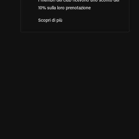
I membri del club ricevono uno sconto del
10% sulla loro prenotazione
Scopri di più