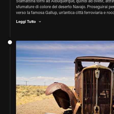
Stamattina torni ad Albuquerque, quindi ad ovest, attr
sfumature di colore del deserto Navajo. Proseguirai per
verso la famosa Gallup, un’antica città ferroviaria e roc
Goditi il pernottamento di stasera in uno dei numerosi 
Leggi Tutto
incontrare tanti motociclisti provenienti da tutto il mo