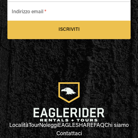
Indirizzo email
*
ISCRIVITI
Località
Tour
Noleggi
EAGLESHARE
FAQ
Chi siamo
Contattaci