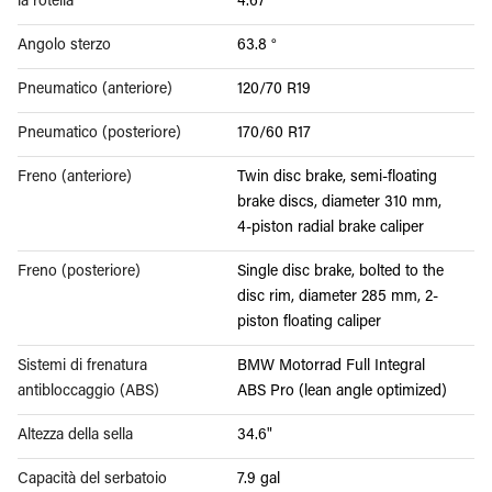
la rotella
4.67"
Angolo sterzo
63.8 °
Pneumatico (anteriore)
120/70 R19
Pneumatico (posteriore)
170/60 R17
Freno (anteriore)
Twin disc brake, semi-floating
brake discs, diameter 310 mm,
4-piston radial brake caliper
Freno (posteriore)
Single disc brake, bolted to the
disc rim, diameter 285 mm, 2-
piston floating caliper
Sistemi di frenatura
BMW Motorrad Full Integral
antibloccaggio (ABS)
ABS Pro (lean angle optimized)
Altezza della sella
34.6"
Capacità del serbatoio
7.9 gal