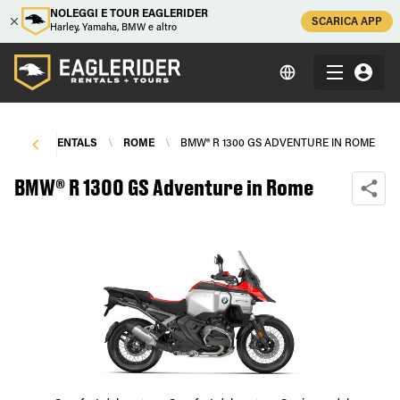
NOLEGGI E TOUR EAGLERIDER
SCARICA APP
Harley, Yamaha, BMW e altro
ORCYCLE RENTALS
\
ROME
\
BMW® R 1300 GS ADVENTURE IN ROME
BMW® R 1300 GS Adventure in Rome