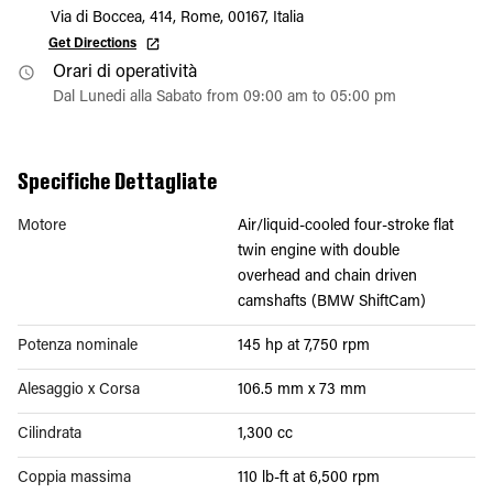
Via di Boccea, 414, Rome, 00167, Italia
Get Directions
Orari di operatività
Dal Lunedi alla Sabato from 09:00 am to 05:00 pm
Specifiche Dettagliate
Motore
Air/liquid-cooled four-stroke flat
twin engine with double
overhead and chain driven
camshafts (BMW ShiftCam)
Potenza nominale
145 hp at 7,750 rpm
Alesaggio x Corsa
106.5 mm x 73 mm
Cilindrata
1,300 cc
Coppia massima
110 lb-ft at 6,500 rpm