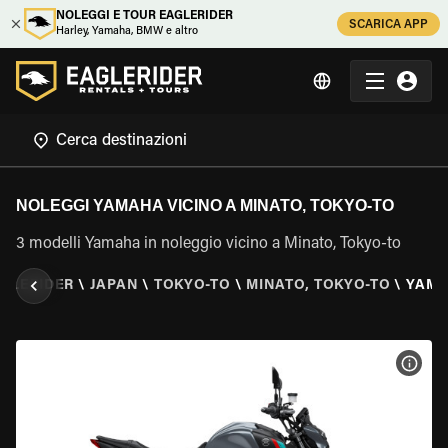
NOLEGGI E TOUR EAGLERIDER
SCARICA APP
Harley, Yamaha, BMW e altro
NOLEGGI YAMAHA VICINO A MINATO, TOKYO-TO
3 modelli Yamaha in noleggio vicino a Minato, Tokyo-to
GLERIDER
\
JAPAN
\
TOKYO-TO
\
MINATO, TOKYO-TO
\
YAM
VISU