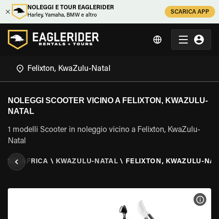
NOLEGGI E TOUR EAGLERIDER
SCARICA APP
Harley, Yamaha, BMW e altro
NOLEGGI SCOOTER VICINO A FELIXTON, KWAZULU-
NATAL
1 modelli Scooter in noleggio vicino a Felixton, KwaZulu-
Natal
\
SUD AFRICA
\
KWAZULU-NATAL
\
FELIXTON, KWAZULU-NA
VISU