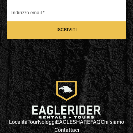
Indirizzo email
*
ISCRIVITI
Località
Tour
Noleggi
EAGLESHARE
FAQ
Chi siamo
Contattaci