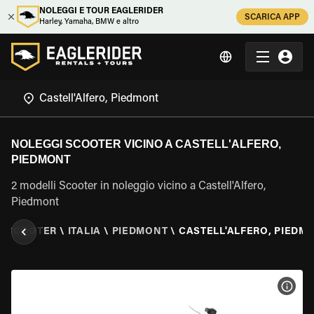
NOLEGGI E TOUR EAGLERIDER
SCARICA APP
Harley, Yamaha, BMW e altro
NOLEGGI SCOOTER VICINO A CASTELL'ALFERO,
PIEDMONT
2 modelli Scooter in noleggio vicino a Castell'Alfero,
Piedmont
O SCOOTER
\
ITALIA
\
PIEDMONT
\
CASTELL'ALFERO, PIEDM
VISU