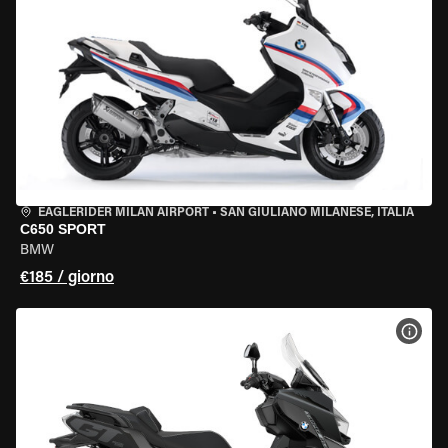
EAGLERIDER MILAN AIRPORT
•
SAN GIULIANO MILANESE, ITALIA
C650 SPORT
BMW
€185 / giorno
VISU