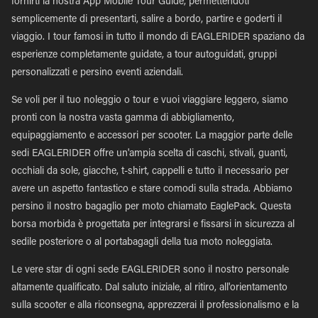
fornirti la nostra App Mobile Tour Guide, permettendoti
semplicemente di presentarti, salire a bordo, partire e goderti il
viaggio. I tour famosi in tutto il mondo di EAGLERIDER spaziano da
esperienze completamente guidate, a tour autoguidati, gruppi
personalizzati e persino eventi aziendali.
Se voli per il tuo noleggio o tour e vuoi viaggiare leggero, siamo
pronti con la nostra vasta gamma di abbigliamento,
equipaggiamento e accessori per scooter. La maggior parte delle
sedi EAGLERIDER offre un'ampia scelta di caschi, stivali, guanti,
occhiali da sole, giacche, t-shirt, cappelli e tutto il necessario per
avere un aspetto fantastico e stare comodi sulla strada. Abbiamo
persino il nostro bagaglio per moto chiamato EaglePack. Questa
borsa morbida è progettata per integrarsi e fissarsi in sicurezza al
sedile posteriore o al portabagagli della tua moto noleggiata.
Le vere star di ogni sede EAGLERIDER sono il nostro personale
altamente qualificato. Dal saluto iniziale, al ritiro, all'orientamento
sulla scooter e alla riconsegna, apprezzerai il professionalismo e la