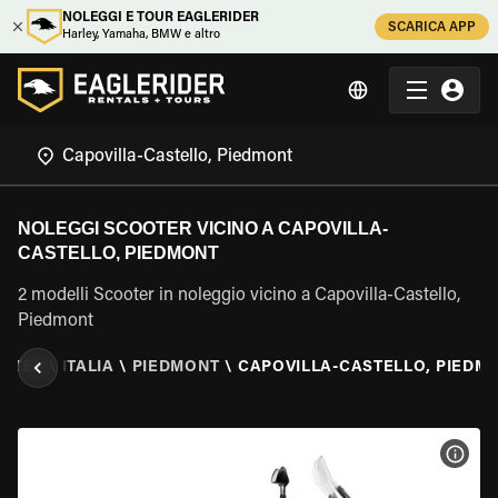
NOLEGGI E TOUR EAGLERIDER
SCARICA APP
Harley, Yamaha, BMW e altro
NOLEGGI SCOOTER VICINO A CAPOVILLA-
CASTELLO, PIEDMONT
2 modelli Scooter in noleggio vicino a Capovilla-Castello,
Piedmont
OOTER
\
ITALIA
\
PIEDMONT
\
CAPOVILLA-CASTELLO, PIEDM
VISU