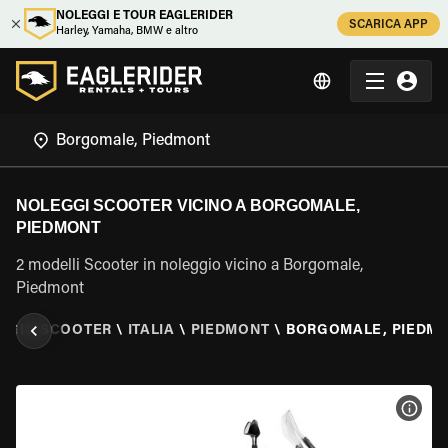
NOLEGGI E TOUR EAGLERIDER
SCARICA APP
Harley, Yamaha, BMW e altro
NOLEGGI SCOOTER VICINO A BORGOMALE,
PIEDMONT
2 modelli Scooter in noleggio vicino a Borgomale,
Piedmont
GGIO SCOOTER
\
ITALIA
\
PIEDMONT
\
BORGOMALE, PIEDM
VISU