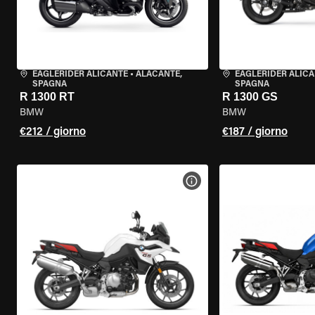
EAGLERIDER ALICANTE
•
ALACANTE,
EAGLERIDER ALIC
SPAGNA
SPAGNA
R 1300 RT
R 1300 GS
BMW
BMW
€212 / giorno
€187 / giorno
VISUALIZZA SPECIFICHE D