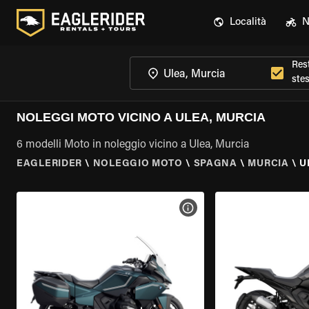
Località
N
Rest
ste
NOLEGGI MOTO VICINO A ULEA, MURCIA
6 modelli Moto in noleggio vicino a Ulea, Murcia
EAGLERIDER
\
NOLEGGIO MOTO
\
SPAGNA
\
MURCIA
\
U
VISUALIZZA SPECIFICHE D