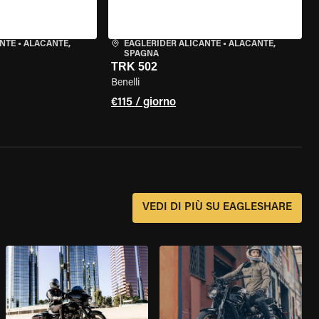
ANTE
•
ALACANTE,
EAGLERIDER ALICANTE
•
ALACANTE,
SPAGNA
TRK 502
Benelli
€115 / giorno
?
VEDI DI PIÙ SU EAGLESHARE