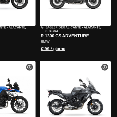
ANTE
•
ALACANTE,
EAGLERIDER ALICANTE
•
ALACANTE,
SPAGNA
R 1300 GS ADVENTURE
BMW
€199 / giorno
ELLA MOTO
VISUALIZZA SPECIFICHE DELLA MOTO
VISUA