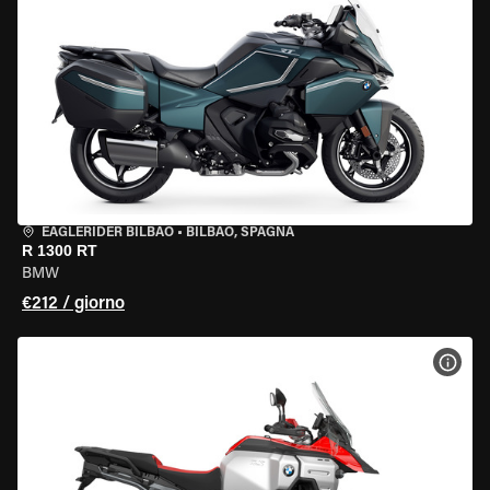
EAGLERIDER BILBAO
•
BILBAO, SPAGNA
R 1300 RT
BMW
€212 / giorno
VISU