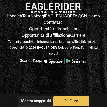
Località
Tour
Noleggi
EAGLESHARE
FAQ
Chi siamo
Contattaci
Opportunità di franchising
Opportunità di affiliazione
Carriere
Termini e condizioni
Informativa sulla privacy
Altre Informazioni
Copyright © 2026 EAGLERIDER Noleggi e Tour. Tutti i diritti
riservati.
Scarica l'app:
Mostra mappa
Filtro