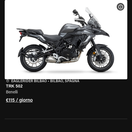
VISU
EAGLERIDER BILBAO
•
BILBAO, SPAGNA
TRK 502
Benelli
€115 / giorno