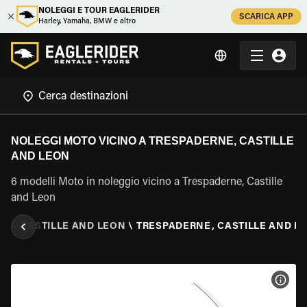
NOLEGGI E TOUR EAGLERIDER
SCARICA APP
Harley, Yamaha, BMW e altro
NOLEGGI MOTO VICINO A TRESPADERNE, CASTILLE
AND LEON
6 modelli Moto in noleggio vicino a Trespaderne, Castille
and Leon
NA
\
CASTILLE AND LEON
\
TRESPADERNE, CASTILLE AND L
VISU