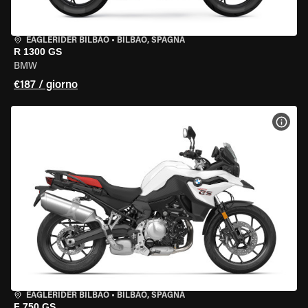
EAGLERIDER BILBAO
•
BILBAO, SPAGNA
R 1300 GS
BMW
€187 / giorno
VISU
EAGLERIDER BILBAO
•
BILBAO, SPAGNA
F 750 GS