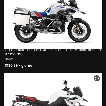
EAGLERIDER CITTÀ DEL MESSICO
•
CUIDAD DE MEXICO, MESSICO
R 1250 GS
BMW
€190.29 / giorno
VISU