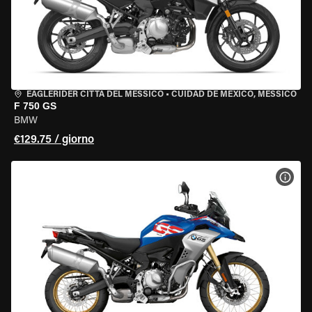
EAGLERIDER CITTÀ DEL MESSICO
•
CUIDAD DE MEXICO, MESSICO
F 750 GS
BMW
€129.75 / giorno
VISU