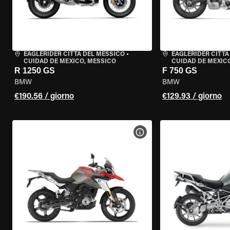
EAGLERIDER CITTÀ DEL MESSICO
•
EAGLERIDER CITTÀ
CUIDAD DE MEXICO, MESSICO
CUIDAD DE MEXIC
R 1250 GS
F 750 GS
BMW
BMW
€190.56 / giorno
€129.93 / giorno
VISUALIZZA SPECIFICHE D