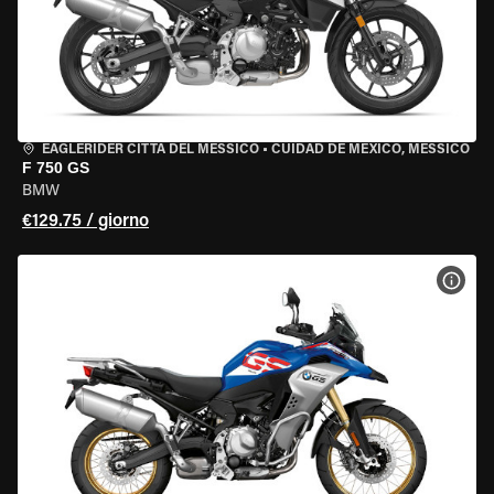
EAGLERIDER CITTÀ DEL MESSICO
•
CUIDAD DE MEXICO, MESSICO
F 750 GS
BMW
€129.75 / giorno
VISU