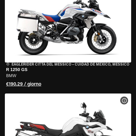
EAGLERIDER CITTÀ DEL MESSICO
•
CUIDAD DE MEXICO, MESSICO
R 1250 GS
BMW
€190.29 / giorno
VISU