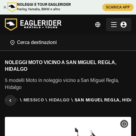
NOLEGGI E TOUR EAGLERIDER
SCARICA APP
Harley, Yamaha, BMW e altro
NOLEGGI MOTO VICINO A SAN MIGUEL REGLA,
HIDALGO
5 modelli Moto in noleggio vicino a San Miguel Regla,
Hidalgo
IO MOTO
\
MESSICO
\
HIDALGO
\
SAN MIGUEL REGLA, HIDA
VISU