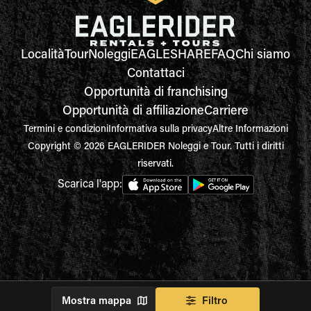
Località
Tour
Noleggi
EAGLESHARE
FAQ
Chi siamo
Contattaci
Opportunità di franchising
Opportunità di affiliazione
Carriere
Termini e condizioni
Informativa sulla privacy
Altre Informazioni
Copyright © 2026 EAGLERIDER Noleggi e Tour. Tutti i diritti
riservati.
Scarica l'app:
Mostra mappa
Filtro