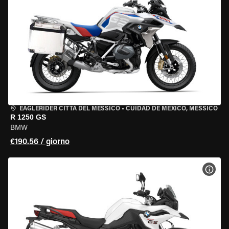
EAGLERIDER CITTÀ DEL MESSICO
•
CUIDAD DE MEXICO, MESSICO
R 1250 GS
BMW
€190.56 / giorno
VISU