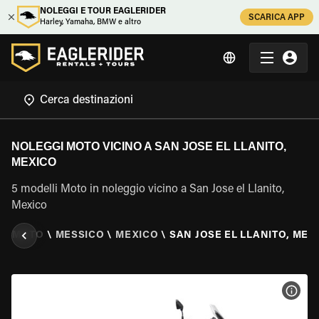
NOLEGGI E TOUR EAGLERIDER
SCARICA APP
Harley, Yamaha, BMW e altro
NOLEGGI MOTO VICINO A SAN JOSE EL LLANITO,
MEXICO
5 modelli Moto in noleggio vicino a San Jose el Llanito,
Mexico
IO MOTO
\
MESSICO
\
MEXICO
\
SAN JOSE EL LLANITO, MEX
VISU