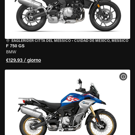
EAGLERIDER CITTÀ DEL MESSICO
•
CUIDAD DE MEXICO, MESSICO
F 750 GS
BMW
€129.93 / giorno
VISU