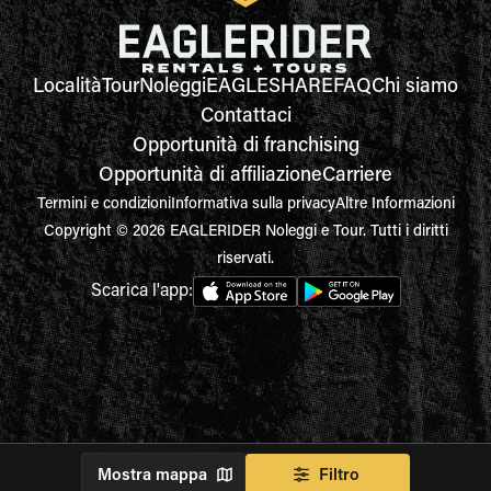
Località
Tour
Noleggi
EAGLESHARE
FAQ
Chi siamo
Contattaci
Opportunità di franchising
Opportunità di affiliazione
Carriere
Termini e condizioni
Informativa sulla privacy
Altre Informazioni
Copyright © 2026 EAGLERIDER Noleggi e Tour. Tutti i diritti
riservati.
Scarica l'app:
Mostra mappa
Filtro